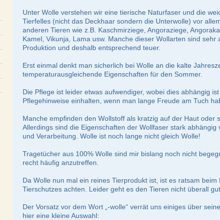
Unter Wolle verstehen wir eine tierische Naturfaser und die w
Tierfelles (nicht das Deckhaar sondern die Unterwolle) vor all
anderen Tieren wie z.B. Kaschmirziege, Angoraziege, Angoraka
Kamel, Vikunja, Lama usw. Manche dieser Wollarten sind sehr a
Produktion und deshalb entsprechend teuer.
Erst einmal denkt man sicherlich bei Wolle an die kalte Jahresze
temperaturausgleichende Eigenschaften für den Sommer.
Die Pflege ist leider etwas aufwendiger, wobei dies abhängig ist
Pflegehinweise einhalten, wenn man lange Freude am Tuch h
Manche empfinden den Wollstoff als kratzig auf der Haut oder 
Allerdings sind die Eigenschaften der Wollfaser stark abhängig
und Verarbeitung. Wolle ist noch lange nicht gleich Wolle!
Tragetücher aus 100% Wolle sind mir bislang noch nicht begegne
recht häufig anzutreffen.
Da Wolle nun mal ein reines Tierprodukt ist, ist es ratsam beim
Tierschutzes achten. Leider geht es den Tieren nicht überall gut
Der Vorsatz vor dem Wort „-wolle“ verrät uns einiges über sein
hier eine kleine Auswahl: