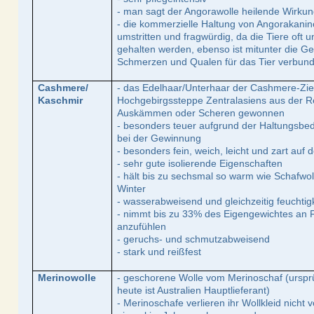
- man sagt der Angorawolle heilende Wirku
- die kommerzielle Haltung von Angorakaninc
umstritten und fragwürdig, da die Tiere oft
gehalten werden, ebenso ist mitunter die G
Schmerzen und Qualen für das Tier verbund
Cashmere/
- das Edelhaar/Unterhaar der Cashmere-Zie
Kaschmir
Hochgebirgssteppe Zentralasiens aus der R
Auskämmen oder Scheren gewonnen
- besonders teuer aufgrund der Haltungs
bei der Gewinnung
- besonders fein, weich, leicht und zart auf d
- sehr gute isolierende Eigenschaften
- hält bis zu sechsmal so warm wie Schafwo
Winter
- wasserabweisend und gleichzeitig feuchtig
- nimmt bis zu 33% des Eigengewichtes an F
anzufühlen
- geruchs- und schmutzabweisend
- stark und reißfest
Merinowolle
- geschorene Wolle vom Merinoschaf (ursprü
heute ist Australien Hauptlieferant)
- Merinoschafe verlieren ihr Wollkleid nich