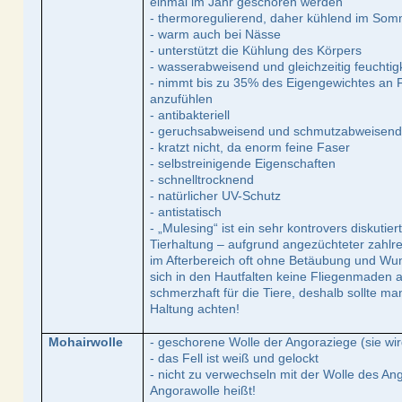
einmal im Jahr geschoren werden
- thermoregulierend, daher kühlend im So
- warm auch bei Nässe
- unterstützt die Kühlung des Körpers
- wasserabweisend und gleichzeitig feuchtig
- nimmt bis zu 35% des Eigengewichtes an F
anzufühlen
- antibakteriell
- geruchsabweisend und schmutzabweisen
- kratzt nicht, da enorm feine Faser
- selbstreinigende Eigenschaften
- schnelltrocknend
- natürlicher UV-Schutz
- antistatisch
- „Mulesing“ ist ein sehr kontrovers diskutie
Tierhaltung – aufgrund angezüchteter zahlre
im Afterbereich oft ohne Betäubung und Wu
sich in den Hautfalten keine Fliegenmaden a
schmerzhaft für die Tiere, deshalb sollte ma
Haltung achten!
Mohairwolle
- geschorene Wolle der Angoraziege (sie wi
- das Fell ist weiß und gelockt
- nicht zu verwechseln mit der Wolle des A
Angorawolle heißt!