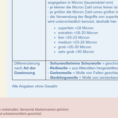
angegeben in Micron (tausendstel mm)
- je kleiner die Micron Zahl umso feiner ist
- je größer die Micron Zahl umso größer is
- die Verwendung der Begriffe von superfei
wird unterschiedlich benutzt, deshalb hier
superfein <18 Micron
extrafein >18-20 Micron
fein >20-23 Micron
medium >23-26 Micron
grob >26-30 Micron
sehr grob >30 Micron
Differenzierung
-
Schurwolle/reine Schurwolle
= gescho
nach
Art der
-
Reißwolle
= aus Alttextilien hergestellt
Gewinnung
-
Gerberwolle
= Wolle von Fellen geschla
-
Sterblingswolle
= Wolle von verstorbe
Alle Angaben ohne Gewähr
te vorbehalten. Benannte Markennamen gehören
nd urheberrechtlich geschützt.