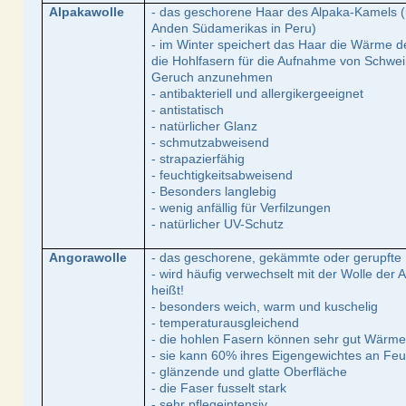
Alpakawolle
- das geschorene Haar des Alpaka-Kamels (
Anden Südamerikas in Peru)
- im Winter speichert das Haar die Wärme
die Hohlfasern für die Aufnahme von Schwe
Geruch anzunehmen
- antibakteriell und allergikergeeignet
- antistatisch
- natürlicher Glanz
- schmutzabweisend
- strapazierfähig
- feuchtigkeitsabweisend
- Besonders langlebig
- wenig anfällig für Verfilzungen
- natürlicher UV-Schutz
Angorawolle
- das geschorene, gekämmte oder gerupfte 
- wird häufig verwechselt mit der Wolle der
heißt!
- besonders weich, warm und kuschelig
- temperaturausgleichend
- die hohlen Fasern können sehr gut Wärm
- sie kann 60% ihres Eigengewichtes an Fe
- glänzende und glatte Oberfläche
- die Faser fusselt stark
- sehr pflegeintensiv