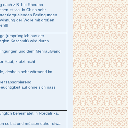
ng nach z.B. bei Rheuma
hen ist v.a. in China sehr
 unter tierquälenden Bedingungen
ewinnung der Wolle mit großen
en!!!
ge (ursprünglich aus der
egion Kaschmir) wird durch
bedingungen und dem Mehraufwand
er Haut, kratzt nicht
lle, deshalb sehr wärmend im
keitsabsorbierend
euchtigkeit auf ohne sich nass
nglich beheimatet in Nordafrika,
t von selbst und müssen daher etwa