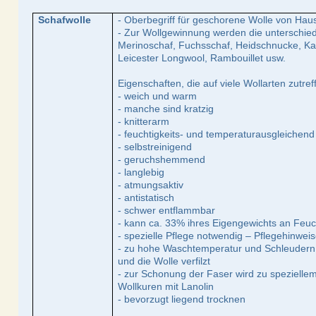
Schafwolle
- Oberbegriff für geschorene Wolle von Ha
- Zur Wollgewinnung werden die unterschie
Merinoschaf, Fuchsschaf, Heidschnucke, Ka
Leicester Longwool, Rambouillet usw.
Eigenschaften, die auf viele Wollarten zutref
- weich und warm
- manche sind kratzig
- knitterarm
- feuchtigkeits- und temperaturausgleichend
- selbstreinigend
- geruchshemmend
- langlebig
- atmungsaktiv
- antistatisch
- schwer entflammbar
- kann ca. 33% ihres Eigengewichts an Feu
- spezielle Pflege notwendig – Pflegehinwe
- zu hohe Waschtemperatur und Schleudern k
und die Wolle verfilzt
- zur Schonung der Faser wird zu spezielle
Wollkuren mit Lanolin
- bevorzugt liegend trocknen