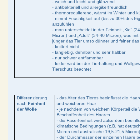
- weich und leicht und glänzend
- antibakteriell und allergikerfreundlich
- thermoregulierend, wärmt im Winter und 
- nimmt Feuchtigkeit auf (bis zu 30% des E
anzufühlen
- man unterscheidet in der Feinheit „Kid“ (2
Micron) und „Adult“ (34-40 Micron), was mit 
jünger das Tier umso dünner und feiner das
- knittert nicht
- langlebig, dehnbar und sehr haltbar
- nur schwer entflammbar
- leider wird bei der Tierhaltung und Wollg
Tierschutz beachtet
Differenzierung
- das Alter des Tieres beeinflusst die Haa
nach
Feinheit
und weicheres Haar
der Wolle
- je nachdem von welchem Körperteil die 
Beschaffenheit des Haares
- die Faserfeinheit wird außerdem beeinfl
klimatische Bedingungen (z.B. hat deutsch
Micron und australische 19,5-21,5 Micron
- der Durchmesser der einzelnen Haare be