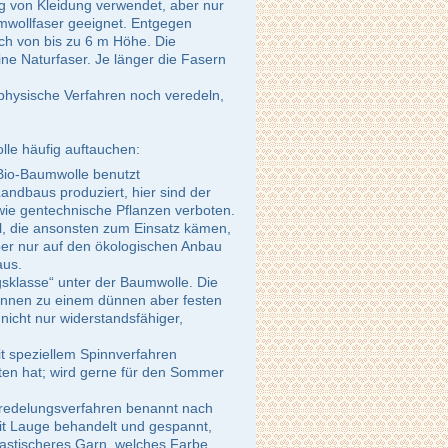
ung von Kleidung verwendet, aber nur
mwollfaser geeignet. Entgegen
ch von bis zu 6 m Höhe. Die
e Naturfaser. Je länger die Fasern
physische Verfahren noch veredeln,
le häufig auftauchen:
Bio-Baumwolle benutzt
andbaus produziert, hier sind der
wie gentechnische Pflanzen verboten.
l, die ansonsten zum Einsatz kämen,
 aber nur auf den ökologischen Anbau
aus.
igsklasse“ unter der Baumwolle. Die
können zu einem dünnen aber festen
icht nur widerstandsfähiger,
t speziellem Spinnverfahren
ften hat; wird gerne für den Sommer
eredelungsverfahren benannt nach
it Lauge behandelt und gespannt,
lastischeres Garn, welches Farbe