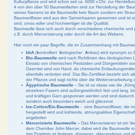
Kulturpflanze und wird schon seit ca. 6000 v.Chr. zur Herstell
4 von den über 50 Baumwollarten sind zur Herstellung der Bau
seines Namens ist die Baumwolle kein Baum sondern ein Strau
Baumwollfaser wird aus den Samenhaaren gewonnen und ist ein
sind, umso edler und hochwertiger ist die Qualität.
Baumwolle lässt sich auch durch verschiedene chemische und 
z.B. durch Mercerisierung oder durch die Art des Webens.
Hier noch ein paar Begriffe, die im Zusammenhang mit Baumwol
kbA
(
k
ontrolliert
b
iologischer
A
nbau) wird synonym zu 
Bio-Baumwolle
wird nach Richtlinien des ökologischen L
Einsatz von chemischen Pestiziden und Düngemitteln so
Geerntet wird von Hand, da chemische Entlaubungsmitte
ebenfalls verboten sind. Das Bio-Zertifikat bezieht sich
der Pflanze und sagt nichts über die Weiterverarbeitung 
Ägyptische Baumwolle
– Sie ist so etwas wie die „Kön
einzelnen Fasern sind außergewöhnlich fein und lang, 
und kräftigen Garn gesponnen werden und sind dadurch n
sondern auch besonders weich und glänzend.
Ice-Cotton/Eis-Baumwolle
- eine Baumwollfaser, die mi
hergestellt wird und kühlende, atmungsaktive Eigenscha
angeboten
Mercerisierte Baumwolle –
Das Mercerisieren ist ein V
dem Chemiker John Mercer, dabei wird die Baumwolle m
das Ergebnis ist festeres, dünneres, glänzenderes und e